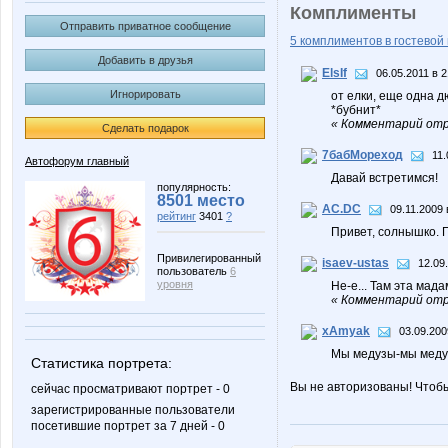
Комплименты
Отправить приватное сообщение
5 комплиментов в гостевой 
Добавить в друзья
ElsIf
06.05.2011 в 2
Игнорировать
от елки, еще одна д
*бубнит*
« Комментарий отре
Сделать подарок
7бабМореход
11.
Автофорум главный
Давай встретимся!
популярность:
8501 место
AC.DC
09.11.2009 
рейтинг
3401
?
Привет, солнышко. 
Привилегированный
isaev-ustas
12.09
пользователь
6
уровня
Не-е... Там эта мад
« Комментарий отре
xAmyak
03.09.200
Мы медузы-мы медуз
Статистика портрета:
Вы не авторизованы! Чтоб
сейчас просматривают портрет - 0
зарегистрированные пользователи
посетившие портрет за 7 дней - 0