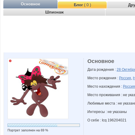
Основное
Блог
( 0 )
Др
Шпионаж
Основное
Дата рождения :
28 Октяб
Место рождения :
Россия
,
Н
Место нахождения :
Россия
Место проживания : не ука
Любимые места : не указа
Интересы : не указаны
О себе : Icq 196204021
Портрет заполнен на 69 %